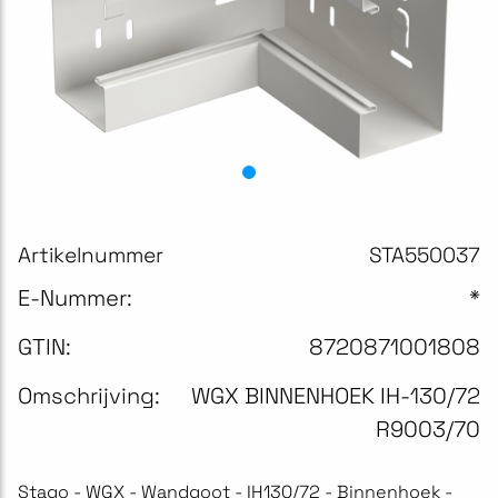
Artikelnummer
STA550037
E-Nummer:
*
GTIN:
8720871001808
Omschrijving:
WGX BINNENHOEK IH-130/72
R9003/70
Stago - WGX - Wandgoot - IH130/72 - Binnenhoek -