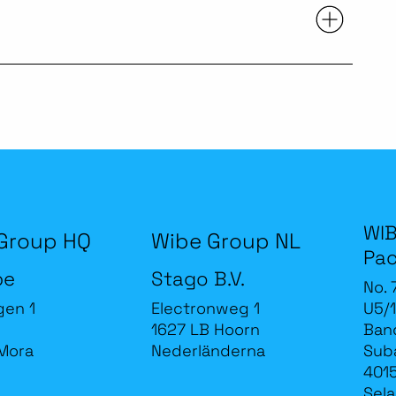
WIB
Group HQ
Wibe Group NL
Pac
be
Stago B.V.
No. 
gen 1
Electronweg 1
U5/1
1627 LB Hoorn
Band
Mora
Nederländerna
Sub
4015
Sela