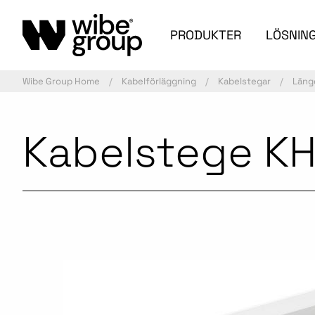
PRODUKTER
LÖSNIN
Wibe Group Home
Kabelförläggning
Kabelstegar
Läng
Kabelstege KH
Aktiv artikel