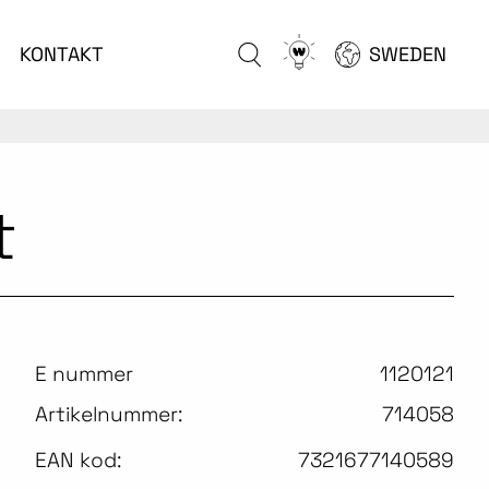
Go
KONTAKT
SWEDEN
to
configurator
t
E nummer
1120121
Artikelnummer:
714058
EAN kod:
7321677140589