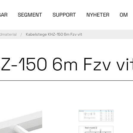
GAR
SEGMENT
SUPPORT
NYHETER
OM
dmaterial
Kabelstege KHZ-150 6m Fzv vit
Z-150 6m Fzv vi