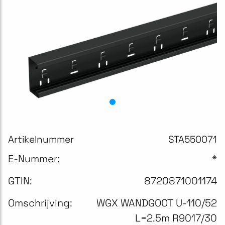
Artikelnummer
STA550071
E-Nummer:
*
GTIN:
8720871001174
Omschrijving:
WGX WANDGOOT U-110/52
L=2.5m R9017/30