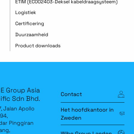
ETIM (EC002403-Deksel kabeldraagsysteem)
Logistiek
Certificering
Duurzaamheid
Product downloads
E Group Asia
Contact
ific Sdn Bhd.
7, Jalan Apollo
Het hoofdkantoor in
94,
Zweden
ar Pinggiran
ang,
Wibe Group Landen