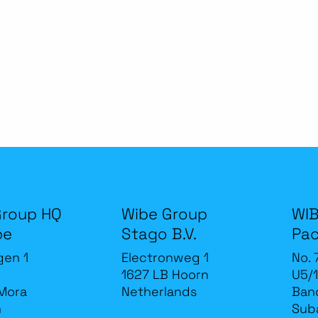
Group HQ
Wibe Group
WIB
be
Stago B.V.
Pac
gen 1
Electronweg 1
No. 
1627 LB Hoorn
U5/1
Mora
Netherlands
Band
n
Sub