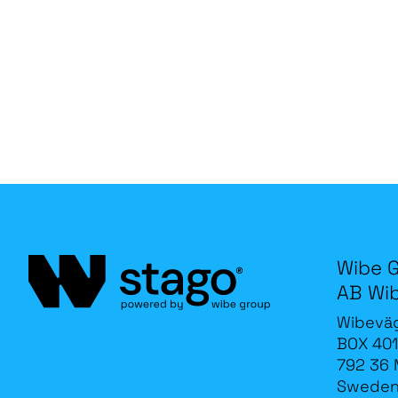
Wibe 
AB Wi
Wibevä
BOX 401
792 36 
Swede