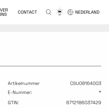
VER
Go
CONTACT
NEDERLAND
ONS
to
configurator
Artikelnummer
CSU08164003
E-Nummer:
*
GTIN:
8712186037429