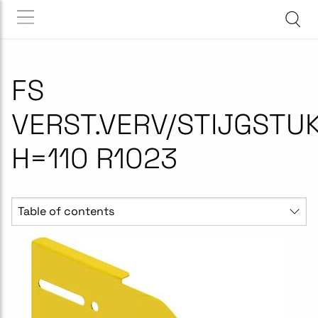
FS
VERST.VERV/STIJGSTU
H=110 R1023
Table of contents