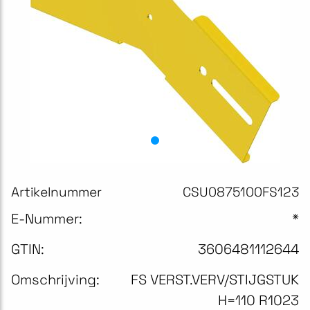
Artikelnummer
CSU0875100FS123
E-Nummer:
*
GTIN:
3606481112644
Omschrijving:
FS VERST.VERV/STIJGSTUK
H=110 R1023