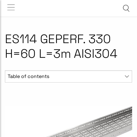
ES114 GEPERF. 330
H=60 L=3m AISI304
Table of contents