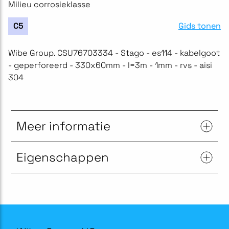
Milieu corrosieklasse
Gids tonen
C5
Wibe Group. CSU76703334 - Stago - es114 - kabelgoot
- geperforeerd - 330x60mm - l=3m - 1mm - rvs - aisi
304
Meer informatie
Eigenschappen