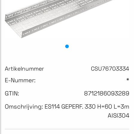
Artikelnummer
CSU76703334
E-Nummer:
*
GTIN:
8712186093289
Omschrijving:
ES114 GEPERF. 330 H=60 L=3m
AISI304