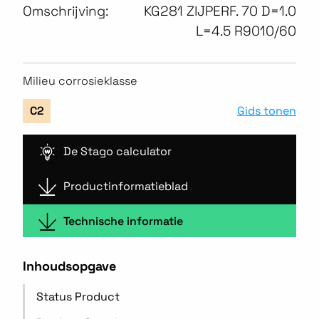
Omschrijving:
KG281 ZIJPERF. 70 D=1.0
L=4.5 R9010/60
Milieu corrosieklasse
Gids tonen
C2
De Stago calculator
Productinformatieblad
Technische informatie
Inhoudsopgave
Status Product