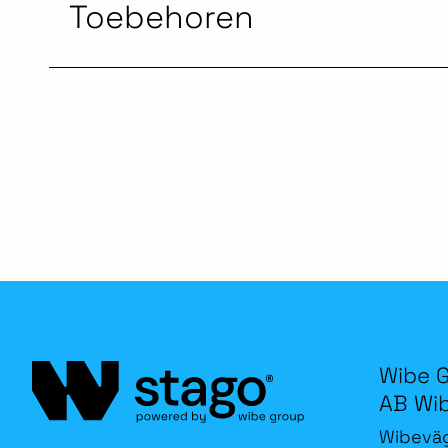
Toebehoren
Wibe 
AB Wi
Wibevä