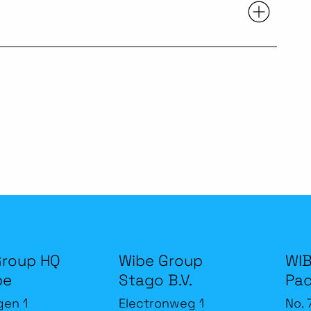
Group HQ
Wibe Group
WIB
be
Stago B.V.
Pac
gen 1
Electronweg 1
No. 