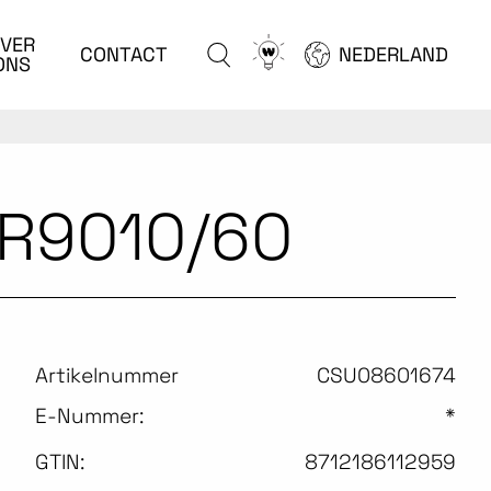
VER
Go
CONTACT
NEDERLAND
ONS
to
configurator
 R9010/60
Artikelnummer
CSU08601674
E-Nummer:
*
GTIN:
8712186112959