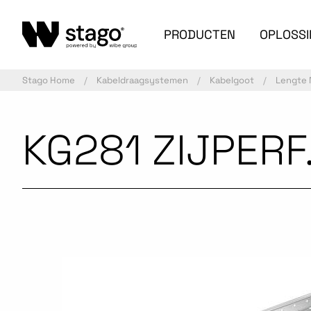
PRODUCTEN
OPLOSS
Stago Home
Kabeldraagsystemen
Kabelgoot
Lengte 
KG281 ZIJPERF
Gecommercialiseerd